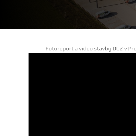
Fotoreport a video stavby DC2 v Pr