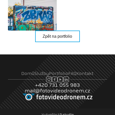
Zpět na portfolio
Domů
Služby
Portfolio
FAQ
Kontakt
+420 731 055 983
mail@fotovideodronem.cz
Vytvořilo
LD studio