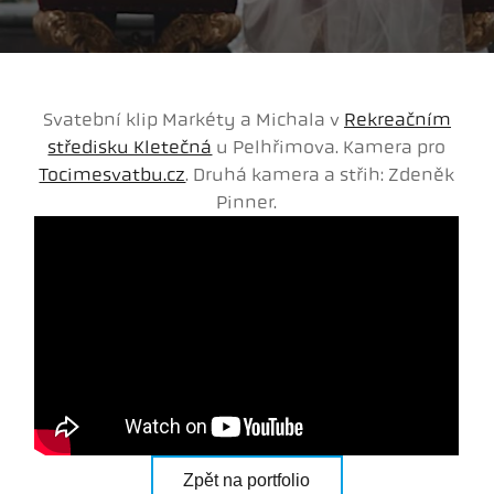
Svatební klip Markéty a Michala v
Rekreačním
středisku Kletečná
u Pelhřimova. Kamera pro
Tocimesvatbu.cz
. Druhá kamera a střih: Zdeněk
Pinner.
Zpět na portfolio