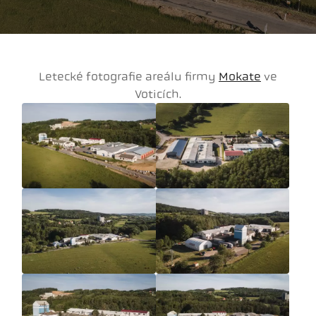
Letecké fotografie areálu firmy
Mokate
ve
Voticích.