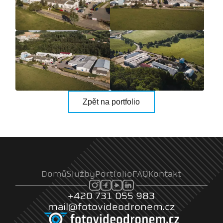
Zpět na portfolio
Domů
Služby
Portfolio
FAQ
Kontakt
+420 731 055 983
mail@fotovideodronem.cz