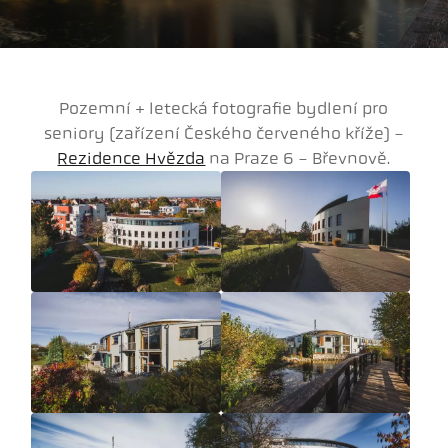
Pozemní + letecká fotografie bydlení pro
seniory (
zařízení Českého červeného kříže)
-
Rezidence Hvězda
na Praze 6 - Břevnově.