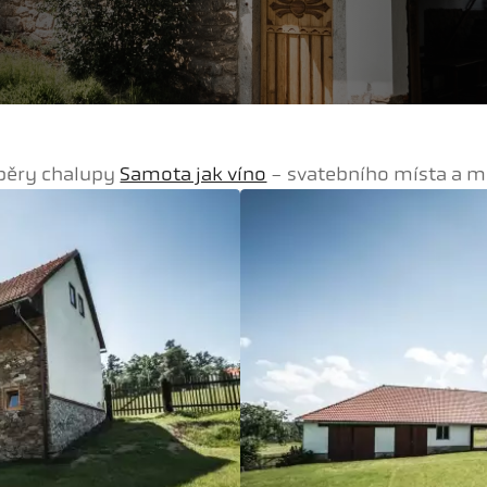
áběry chalupy
Samota jak víno
- svatebního místa a mí